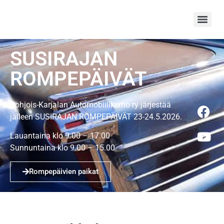
SUSIRAJAN
ROMPEPÄIVÄT
Pohjois-Karjalan Automobiilikerho ry järjestää
jälleen SUSIRAJAN ROMPEPÄIVÄT 23-24.5.2026.
Lauantaina klo 9.00 – 17.00
Sunnuntaina klo 9.00 – 15.00
Rompepäivien paikat