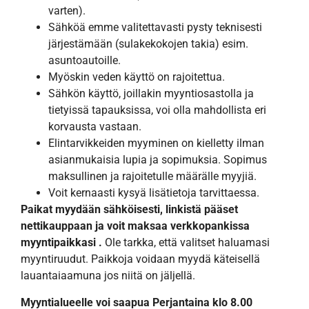
varten).
Sähköä emme valitettavasti pysty teknisesti
järjestämään (sulakekokojen takia) esim.
asuntoautoille.
Myöskin veden käyttö on rajoitettua.
Sähkön käyttö, joillakin myyntiosastolla ja
tietyissä tapauksissa, voi olla mahdollista eri
korvausta vastaan.
Elintarvikkeiden myyminen on kielletty ilman
asianmukaisia lupia ja sopimuksia. Sopimus
maksullinen ja rajoitetulle määrälle myyjiä.
Voit kernaasti kysyä lisätietoja tarvittaessa.
Paikat myydään sähköisesti, linkistä pääset
nettikauppaan ja voit maksaa verkkopankissa
myyntipaikkasi .
Ole tarkka, että valitset haluamasi
myyntiruudut. Paikkoja voidaan myydä käteisellä
lauantaiaamuna jos niitä on jäljellä.
Myyntialueelle voi saapua Perjantaina klo 8.00