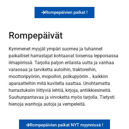
Rompepäivien paikat !
Rompepäivät
Kymmenet myyjät ympäri suomea ja tuhannet
paikalliset harrastajat kohtaavat toisensa leppoisassa
ilmapiirissä. Tarjolla paljon erilaista uutta ja vanhaa
varaosaa ja tarviketta autoihin, traktoreihin,
moottoripyöriin, mopoihin, polkupyöriin… kaikkiin
aparaatteihin mitä kuvitella saattaa. Unohtamatta
harrastuksiin liittyviä lehtiä, kirjoja, antiikkiesineitä.
Suuhunpantavaa ja virvoketta myös tarjolla. Tietysti
hienoja wanhoja autoja ja vempeleitä.
Rompepäivien paikat NYT myynnissä !