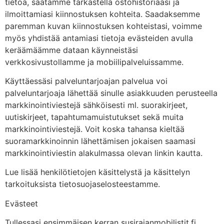
tietoa, saatamme tarkastella ostohistoriaasi ja
ilmoittamiasi kiinnostuksen kohteita. Saadaksemme
paremman kuvan kiinnostuksen kohteistasi, voimme
myös yhdistää antamiasi tietoja evästeiden avulla
keräämäämme dataan käynneistäsi
verkkosivustollamme ja mobiilipalveluissamme.
Käyttäessäsi palveluntarjoajan palvelua voi
palveluntarjoaja lähettää sinulle asiakkuuden perusteella
markkinointiviestejä sähköisesti ml. suorakirjeet,
uutiskirjeet, tapahtumamuistutukset sekä muita
markkinointiviestejä. Voit koska tahansa kieltää
suoramarkkinoinnin lähettämisen jokaisen saamasi
markkinointiviestin alakulmassa olevan linkin kautta.
Lue lisää henkilötietojen käsittelystä ja käsittelyn
tarkoituksista tietosuojaselosteestamme.
Evästeet
Tullessasi ensimmäisen kerran susirajanmobilistit.fi