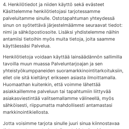
4. Henkilötiedot ja niiden käyttö sekä evästeet
Käsittelemme henkilötietojasi tarjotessamme
palveluitamme sinulle. Ostotapahtuman yhteydessä
sinun on syötettävä järjestelmäämme seuraavat tiedot:
nimi ja sähköpostiosoite. Lisäksi yhdistelemme näihin
antamiisi tietoihin myös muita tietoja, joita saamme
käyttäessäsi Palvelua.
Henkilötietoja voidaan käyttää lainsäädännön sallimilla
tavoilla muun muassa Palveluntarjoajan ja sen
yhteistyökumppaneiden suoramarkkinointitarkoituksiin,
ellet ole sitä kieltänyt erikseen asiasta ilmoittamalla.
Huomaathan kuitenkin, että voimme lähettää
asiakkaillemme palveluun tai tapahtumiin liittyvää
asiakasviestintää valitsemallamme välineellä, myös
sähköisesti, riippumatta mahdollisesti antamastasi
markkinointikiellosta.
Jotta voisimme tarjota sinulle juuri sinua kiinnostavaa