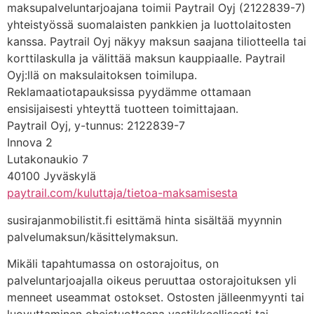
maksupalveluntarjoajana toimii Paytrail Oyj (2122839-7)
yhteistyössä suomalaisten pankkien ja luottolaitosten
kanssa. Paytrail Oyj näkyy maksun saajana tiliotteella tai
korttilaskulla ja välittää maksun kauppiaalle. Paytrail
Oyj:llä on maksulaitoksen toimilupa.
Reklamaatiotapauksissa pyydämme ottamaan
ensisijaisesti yhteyttä tuotteen toimittajaan.
Paytrail Oyj, y-tunnus: 2122839-7
Innova 2
Lutakonaukio 7
40100 Jyväskylä
paytrail.com/kuluttaja/tietoa-maksamisesta
susirajanmobilistit.fi esittämä hinta sisältää myynnin
palvelumaksun/käsittelymaksun.
Mikäli tapahtumassa on ostorajoitus, on
palveluntarjoajalla oikeus peruuttaa ostorajoituksen yli
menneet useammat ostokset. Ostosten jälleenmyynti tai