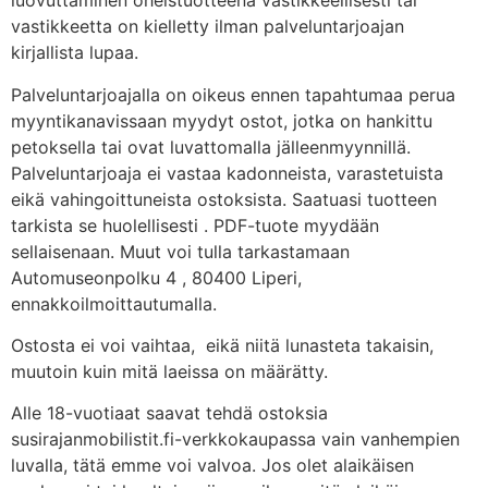
luovuttaminen oheistuotteena vastikkeellisesti tai
vastikkeetta on kielletty ilman palveluntarjoajan
kirjallista lupaa.
Palveluntarjoajalla on oikeus ennen tapahtumaa perua
myyntikanavissaan myydyt ostot, jotka on hankittu
petoksella tai ovat luvattomalla jälleenmyynnillä.
Palveluntarjoaja ei vastaa kadonneista, varastetuista
eikä vahingoittuneista ostoksista. Saatuasi tuotteen
tarkista se huolellisesti . PDF-tuote myydään
sellaisenaan. Muut voi tulla tarkastamaan
Automuseonpolku 4 , 80400 Liperi,
ennakkoilmoittautumalla.
Ostosta ei voi vaihtaa, eikä niitä lunasteta takaisin,
muutoin kuin mitä laeissa on määrätty.
Alle 18-vuotiaat saavat tehdä ostoksia
susirajanmobilistit.fi-verkkokaupassa vain vanhempien
luvalla, tätä emme voi valvoa. Jos olet alaikäisen