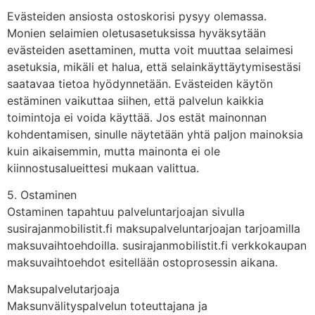
Evästeiden ansiosta ostoskorisi pysyy olemassa.
Monien selaimien oletusasetuksissa hyväksytään
evästeiden asettaminen, mutta voit muuttaa selaimesi
asetuksia, mikäli et halua, että selainkäyttäytymisestäsi
saatavaa tietoa hyödynnetään. Evästeiden käytön
estäminen vaikuttaa siihen, että palvelun kaikkia
toimintoja ei voida käyttää. Jos estät mainonnan
kohdentamisen, sinulle näytetään yhtä paljon mainoksia
kuin aikaisemmin, mutta mainonta ei ole
kiinnostusalueittesi mukaan valittua.
5. Ostaminen
Ostaminen tapahtuu palveluntarjoajan sivulla
susirajanmobilistit.fi maksupalveluntarjoajan tarjoamilla
maksuvaihtoehdoilla. susirajanmobilistit.fi verkkokaupan
maksuvaihtoehdot esitellään ostoprosessin aikana.
Maksupalvelutarjoaja
Maksunvälityspalvelun toteuttajana ja