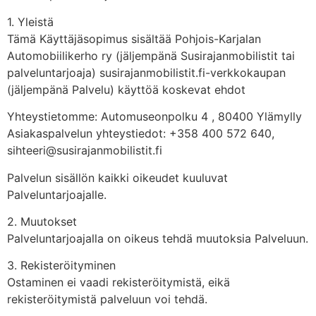
1. Yleistä
Tämä Käyttäjäsopimus sisältää Pohjois-Karjalan
Automobiilikerho ry (jäljempänä Susirajanmobilistit tai
palveluntarjoaja) susirajanmobilistit.fi-verkkokaupan
(jäljempänä Palvelu) käyttöä koskevat ehdot
Yhteystietomme: Automuseonpolku 4 , 80400 Ylämylly
Asiakaspalvelun yhteystiedot: +358 400 572 640,
sihteeri@susirajanmobilistit.fi
Palvelun sisällön kaikki oikeudet kuuluvat
Palveluntarjoajalle.
2. Muutokset
Palveluntarjoajalla on oikeus tehdä muutoksia Palveluun.
3. Rekisteröityminen
Ostaminen ei vaadi rekisteröitymistä, eikä
rekisteröitymistä palveluun voi tehdä.