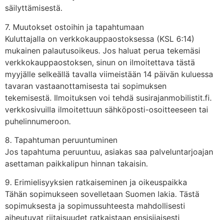
säilyttämisestä.
7. Muutokset ostoihin ja tapahtumaan
Kuluttajalla on verkkokauppaostoksessa (KSL 6:14)
mukainen palautusoikeus. Jos haluat perua tekemäsi
verkkokauppaostoksen, sinun on ilmoitettava tästä
myyjälle selkeällä tavalla viimeistään 14 päivän kuluessa
tavaran vastaanottamisesta tai sopimuksen
tekemisestä. Ilmoituksen voi tehdä susirajanmobilistit.fi.
verkkosivuilla ilmoitettuun sähköposti-osoitteeseen tai
puhelinnumeroon.
8. Tapahtuman peruuntuminen
Jos tapahtuma peruuntuu, asiakas saa palveluntarjoajan
asettaman paikkalipun hinnan takaisin.
9. Erimielisyyksien ratkaiseminen ja oikeuspaikka
Tähän sopimukseen sovelletaan Suomen lakia. Tästä
sopimuksesta ja sopimussuhteesta mahdollisesti
aiheutuvat riitaisuudet ratkaistaan ensisijaisesti