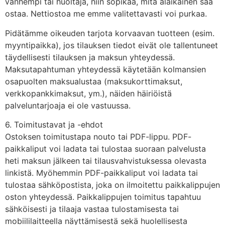
vanhempi tai huoltaja, niin sopikaa, mitä alaikäinen saa
ostaa. Nettiostoa me emme valitettavasti voi purkaa.
Pidätämme oikeuden tarjota korvaavan tuotteen (esim.
myyntipaikka), jos tilauksen tiedot eivät ole tallentuneet
täydellisesti tilauksen ja maksun yhteydessä.
Maksutapahtuman yhteydessä käytetään kolmansien
osapuolten maksualustaa (maksukorttimaksut,
verkkopankkimaksut, ym.), näiden häiriöistä
palveluntarjoaja ei ole vastuussa.
6. Toimitustavat ja -ehdot
Ostoksen toimitustapa nouto tai PDF-lippu. PDF-
paikkaliput voi ladata tai tulostaa suoraan palvelusta
heti maksun jälkeen tai tilausvahvistuksessa olevasta
linkistä. Myöhemmin PDF-paikkaliput voi ladata tai
tulostaa sähköpostista, joka on ilmoitettu paikkalippujen
oston yhteydessä. Paikkalippujen toimitus tapahtuu
sähköisesti ja tilaaja vastaa tulostamisesta tai
mobiililaitteella näyttämisestä sekä huolellisesta